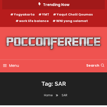
Skip
Trending Now
To
Yogyakarta
YMT
Yaqut Cholil Qoumas
Content
work life balance
WNI yang selamat
Menu
Search
Tag:
SAR
Home
SAR