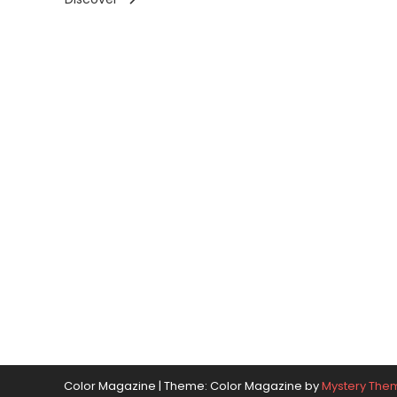
Color Magazine
|
Theme: Color Magazine by
Mystery The