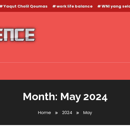
Yaqut Cholil Qoumas
work life balance
WNI yang se
Month:
May 2024
Home
2024
May