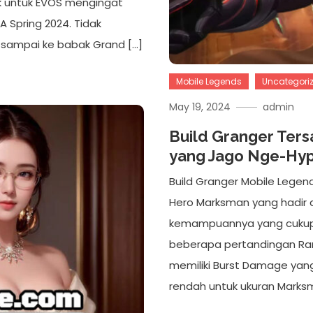
ik untuk EVOS mengingat
A Spring 2024. Tidak
 sampai ke babak Grand […]
Mobile Legends
Uncategori
May 19, 2024
admin
Build Granger Ters
yang Jago Nge-Hy
Build Granger Mobile Legen
Hero Marksman yang hadir d
kemampuannya yang cukup 
beberapa pertandingan Ran
memiliki Burst Damage yang
rendah untuk ukuran Marks