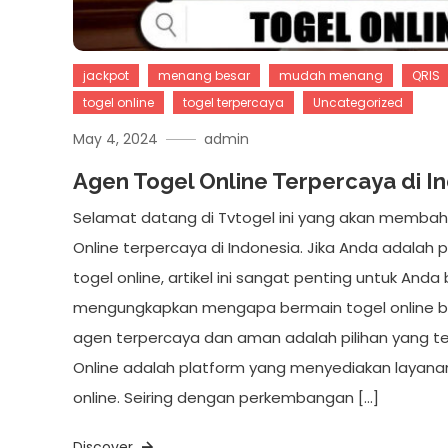
jackpot
menang besar
mudah menang
QRIS
togel online
togel terpercaya
Uncategorized
May 4, 2024
admin
Agen Togel Online Terpercaya di I
Selamat datang di Tvtogel ini yang akan memba
Online terpercaya di Indonesia. Jika Anda adala
togel online, artikel ini sangat penting untuk And
mengungkapkan mengapa bermain togel online 
agen terpercaya dan aman adalah pilihan yang t
Online adalah platform yang menyediakan layana
online. Seiring dengan perkembangan […]
Discover