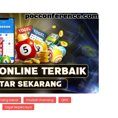
nang besar
mudah menang
QRIS
togel terpercaya