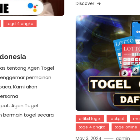
Discover
togel 4 angka
ndonesia
has tentang Agen Togel
h penggemar permainan
a baca. Kami akan
bersama
epat. Agen Togel
n bermain togel secara
artikel togel
jackpot
me
togel 4 angka
togel online
May 3, 2024
admin