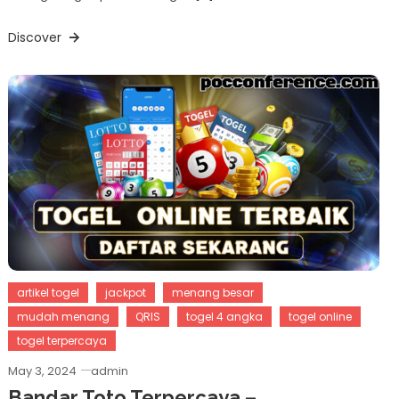
Discover
artikel togel
jackpot
menang besar
mudah menang
QRIS
togel 4 angka
togel online
togel terpercaya
May 3, 2024
admin
Bandar Toto Terpercaya –