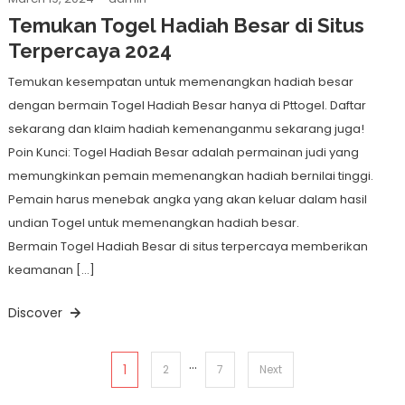
Temukan Togel Hadiah Besar di Situs
Terpercaya 2024
Temukan kesempatan untuk memenangkan hadiah besar
dengan bermain Togel Hadiah Besar hanya di Pttogel. Daftar
sekarang dan klaim hadiah kemenanganmu sekarang juga!
Poin Kunci: Togel Hadiah Besar adalah permainan judi yang
memungkinkan pemain memenangkan hadiah bernilai tinggi.
Pemain harus menebak angka yang akan keluar dalam hasil
undian Togel untuk memenangkan hadiah besar.
Bermain Togel Hadiah Besar di situs terpercaya memberikan
keamanan […]
Discover
…
Posts
1
2
7
Next