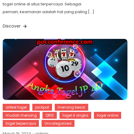
togel online di situs terpercaya. Sebagai
pemain, keamanan adalah hal yang paling […]
Discover
artikel togel
jackpot
menang besar
mudah menang
QRIS
togel 4 angka
togel online
togel terpercaya
Uncategorized
March 19, 2024
admin