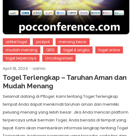
artikel togel
jackpot
menang besar
mudah menang
QRIS
togel 4 angka
togel online
togel terpercaya
Uncategorized
April 18, 2024
admin
Togel Terlengkap – Taruhan Aman dan
Mudah Menang
Selamat datang di Pttogel. kami tentang Togel Terlengkap
tempat Anda dapat menikmati taruhan aman dan memiliki
peluang menang yang lebih besar. Jika Anda mencari platform
terpercaya untuk bermain Togel, Anda berada di tempat yang
tepat. Kami akan memberikan informasi lengkap tentang Togel
Terlengkap, berbagai permainan yang tersedia, serta tips dan