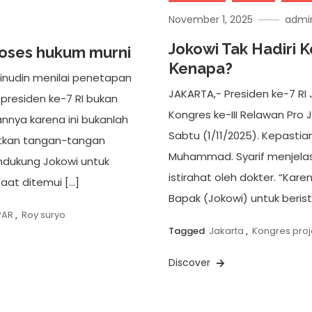
November 1, 2025
admi
Jokowi Tak Hadiri Ko
proses hukum murni
Kenapa?
inudin menilai penetapan
JAKARTA,- Presiden ke-7 RI
 presiden ke-7 RI bukan
Kongres ke-III Relawan Pro J
nnya karena ini bukanlah
Sabtu (1/11/2025). Kepastia
atkan tangan-tangan
Muhammad. Syarif menjelask
ndukung Jokowi untuk
istirahat oleh dokter. “Ka
aat ditemui […]
Bapak (Jokowi) untuk berist
PAR
,
Roy suryo
Tagged
Jakarta
,
Kongres proj
Discover