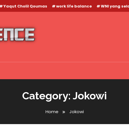
Yaqut Cholil Qoumas
work life balance
WNI yang se
Category:
Jokowi
Home
Jokowi