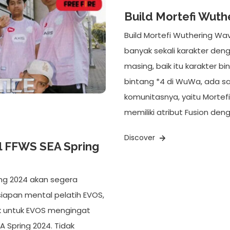
Build Mortefi Wuth
Build Mortefi Wuthering 
banyak sekali karakter d
masing, baik itu karakter b
bintang *4 di WuWa, ada sa
komunitasnya, yaitu Mortef
memiliki atribut Fusion den
Discover
l FFWS SEA Spring
ing 2024 akan segera
siapan mental pelatih EVOS,
ik untuk EVOS mengingat
A Spring 2024. Tidak