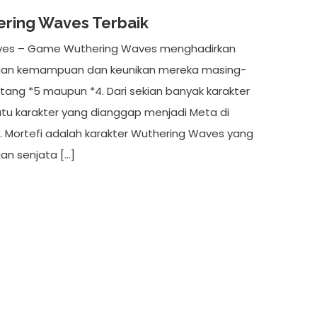
ering Waves Terbaik
Waves – Game Wuthering Waves menghadirkan
engan kemampuan dan keunikan mereka masing-
intang *5 maupun *4. Dari sekian banyak karakter
tu karakter yang dianggap menjadi Meta di
i. Mortefi adalah karakter Wuthering Waves yang
gan senjata […]