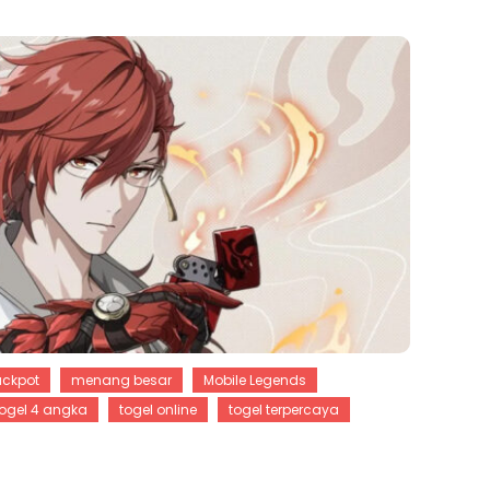
ackpot
menang besar
Mobile Legends
togel 4 angka
togel online
togel terpercaya