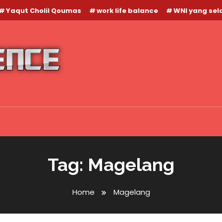
Yaqut Cholil Qoumas
work life balance
WNI yang se
Tag:
Magelang
Home
Magelang