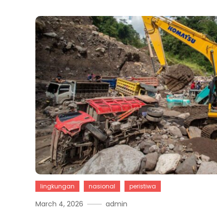
lingkungan
nasional
peristiwa
March 4, 2026
admin