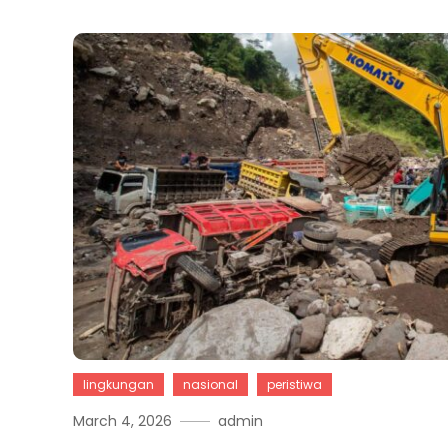
lingkungan
nasional
peristiwa
March 4, 2026
admin