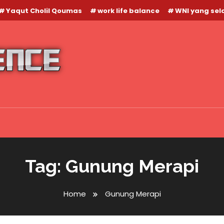
Yaqut Cholil Qoumas
work life balance
WNI yang se
Tag:
Gunung Merapi
Home
Gunung Merapi