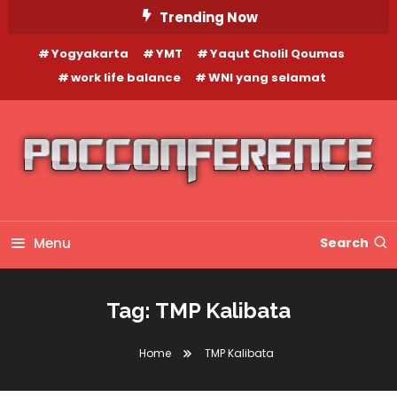
Skip
Trending Now
To
Yogyakarta
YMT
Yaqut Cholil Qoumas
Content
work life balance
WNI yang selamat
Menu
Search
Tag:
TMP Kalibata
Home
TMP Kalibata