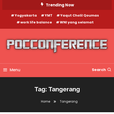
Skip
Trending Now
To
Yogyakarta
YMT
Yaqut Cholil Qoumas
Content
work life balance
WNI yang selamat
Menu
Search
Tag:
Tangerang
Home
Tangerang