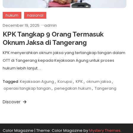
hukum
nasional
December 19, 2025
admin
KPK Tangkap 9 Orang Termasuk
Oknum Jaksa di Tangerang
KPK menyerahkan oknum jaksa yang tertangkap tangan dalam
OTT di Tangerang kepada Kejaksaan Agung untuk proses
hukum lebih lanjut….
Tagged
Kejaksaan Agung
,
Korupsi
,
KPK
,
oknum jaksa
,
operasi tangkap tangan
,
penegakan hukum
,
Tangerang
Discover
Color Magazine
|
Theme: Color Magazine by
Mystery Themes
.