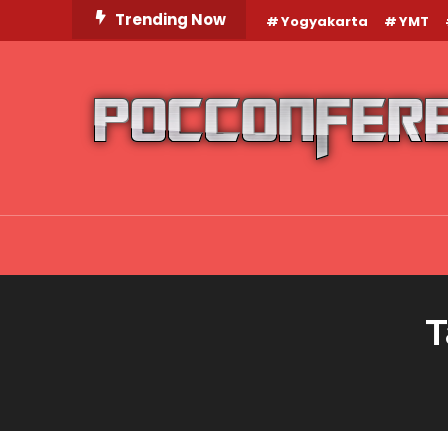
Skip
Trending Now
Yogyakarta
YMT
To
Content
T