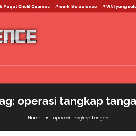
Yaqut Cholil Qoumas
work life balance
WNI yang se
ag:
operasi tangkap tang
Home
operasi tangkap tangan