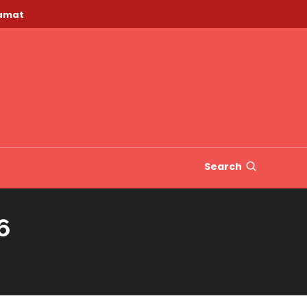
lamat
Search
6