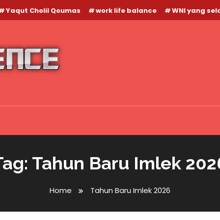
Yaqut Cholil Qoumas
work life balance
WNI yang se
Tag:
Tahun Baru Imlek 202
Home
Tahun Baru Imlek 2026