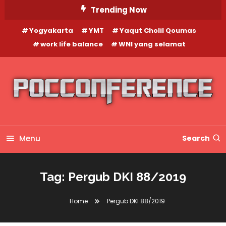
Skip
Trending Now
To
Yogyakarta
YMT
Yaqut Cholil Qoumas
Content
work life balance
WNI yang selamat
Menu
Search
Tag:
Pergub DKI 88/2019
Home
Pergub DKI 88/2019