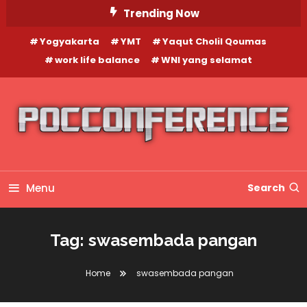
Skip
Trending Now
To
Yogyakarta
YMT
Yaqut Cholil Qoumas
Content
work life balance
WNI yang selamat
Menu
Search
Tag:
swasembada pangan
Home
swasembada pangan