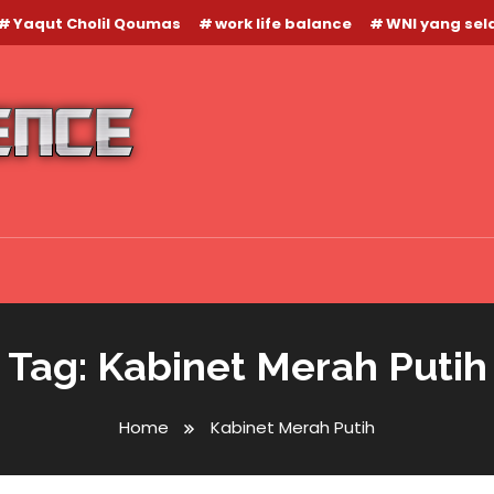
Yaqut Cholil Qoumas
work life balance
WNI yang se
Tag:
Kabinet Merah Putih
Home
Kabinet Merah Putih