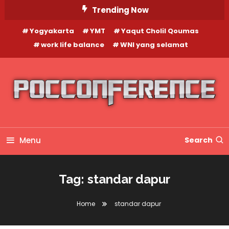
Skip
Trending Now
To
Yogyakarta
YMT
Yaqut Cholil Qoumas
Content
work life balance
WNI yang selamat
Menu
Search
Tag:
standar dapur
Home
standar dapur