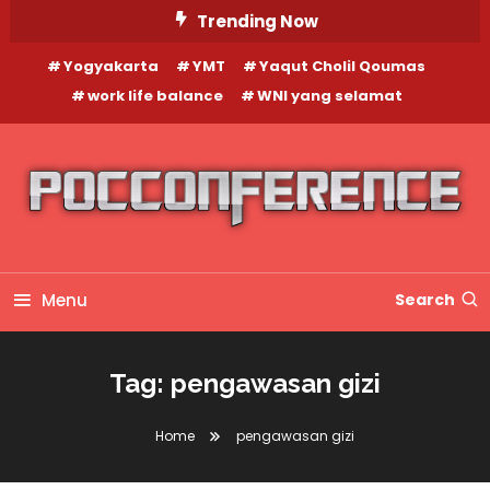
Skip
Trending Now
To
Yogyakarta
YMT
Yaqut Cholil Qoumas
Content
work life balance
WNI yang selamat
Menu
Search
Tag:
pengawasan gizi
Home
pengawasan gizi