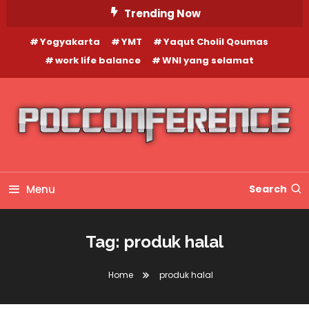
Skip
Trending Now
To
Yogyakarta
YMT
Yaqut Cholil Qoumas
Content
work life balance
WNI yang selamat
Menu
Search
Tag:
produk halal
Home
produk halal