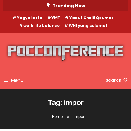
Skip
Trending Now
To
Yogyakarta
YMT
Yaqut Cholil Qoumas
Content
work life balance
WNI yang selamat
Menu
Search
Tag:
impor
Home
impor