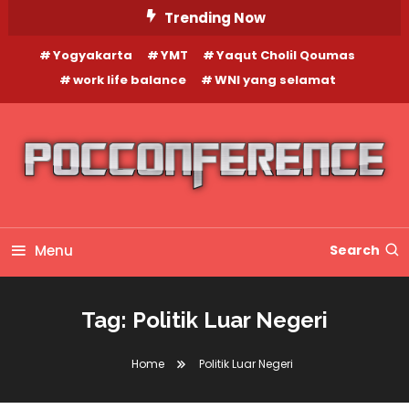
Skip
Trending Now
To
Yogyakarta
YMT
Yaqut Cholil Qoumas
Content
work life balance
WNI yang selamat
Menu
Search
Tag:
Politik Luar Negeri
Home
Politik Luar Negeri