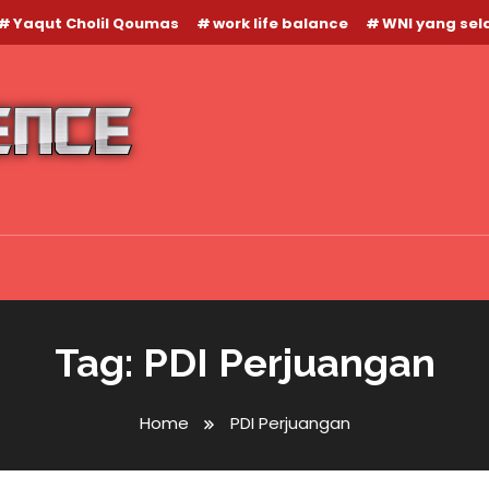
Yaqut Cholil Qoumas
work life balance
WNI yang se
Tag:
PDI Perjuangan
Home
PDI Perjuangan