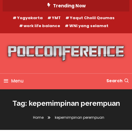
Skip
Trending Now
To
Yogyakarta
YMT
Yaqut Cholil Qoumas
Content
work life balance
WNI yang selamat
Menu
Search
Tag:
kepemimpinan perempuan
Home
kepemimpinan perempuan