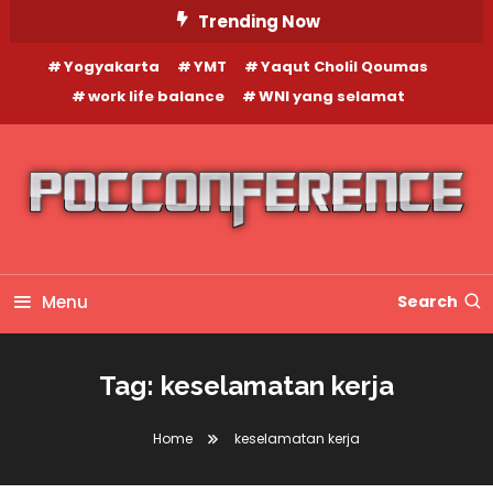
Skip
Trending Now
To
Yogyakarta
YMT
Yaqut Cholil Qoumas
Content
work life balance
WNI yang selamat
Menu
Search
Tag:
keselamatan kerja
Home
keselamatan kerja