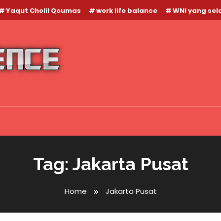
Yaqut Cholil Qoumas
work life balance
WNI yang se
Tag:
Jakarta Pusat
Home
Jakarta Pusat