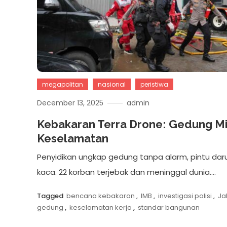
megapolitan
nasional
peristiwa
December 13, 2025
admin
Kebakaran Terra Drone: Gedung M
Keselamatan
Penyidikan ungkap gedung tanpa alarm, pintu dar
kaca. 22 korban terjebak dan meninggal dunia….
Tagged
bencana kebakaran
,
IMB
,
investigasi polisi
,
Ja
gedung
,
keselamatan kerja
,
standar bangunan