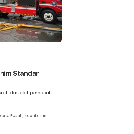
inim Standar
urat, dan alat pemecah
karta Pusat
,
kebakaran