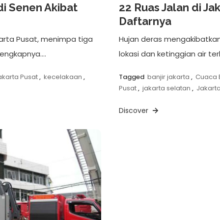
i Senen Akibat
22 Ruas Jalan di Jak
Daftarnya
rta Pusat, menimpa tiga
Hujan deras mengakibatkan g
lengkapnya….
lokasi dan ketinggian air te
akarta Pusat
,
kecelakaan
,
Tagged
banjir jakarta
,
Cuaca 
Pusat
,
jakarta selatan
,
Jakart
Discover