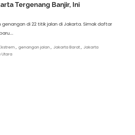
arta Tergenang Banjir, Ini
enangan di 22 titik jalan di Jakarta. Simak daftar
rbaru….
Ekstrem
,
genangan jalan
,
Jakarta Barat
,
Jakarta
a Utara