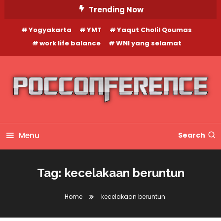
Skip
Trending Now
To
Yogyakarta
YMT
Yaqut Cholil Qoumas
Content
work life balance
WNI yang selamat
Menu
Search
Tag:
kecelakaan beruntun
Home
kecelakaan beruntun