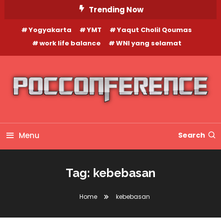
Skip
Trending Now
To
Yogyakarta
YMT
Yaqut Cholil Qoumas
Content
work life balance
WNI yang selamat
Menu
Search
Tag:
kebebasan
Home
kebebasan