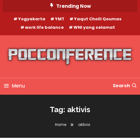
Skip
Trending Now
To
Yogyakarta
YMT
Yaqut Cholil Qoumas
Content
work life balance
WNI yang selamat
Menu
Search
Tag:
aktivis
Home
aktivis