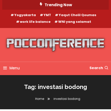
Skip
Trending Now
To
Yogyakarta
YMT
Yaqut Cholil Qoumas
Content
work life balance
WNI yang selamat
Menu
Search
Tag:
investasi bodong
Home
investasi bodong