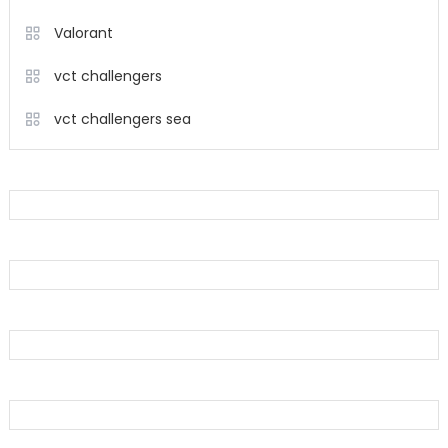
Valorant
vct challengers
vct challengers sea