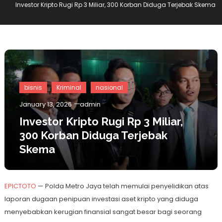
Investor Kripto Rugi Rp 3 Miliar, 300 Korban Diduga Terjebak Skema
bisnis
Kriminal
nasional
January 13, 2026
admin
Investor Kripto Rugi Rp 3 Miliar,
300 Korban Diduga Terjebak
Skema
EPICTOTO
— Polda Metro Jaya telah memulai penyelidikan atas
laporan dugaan penipuan investasi aset kripto yang diduga
menyebabkan kerugian finansial sangat besar bagi seorang