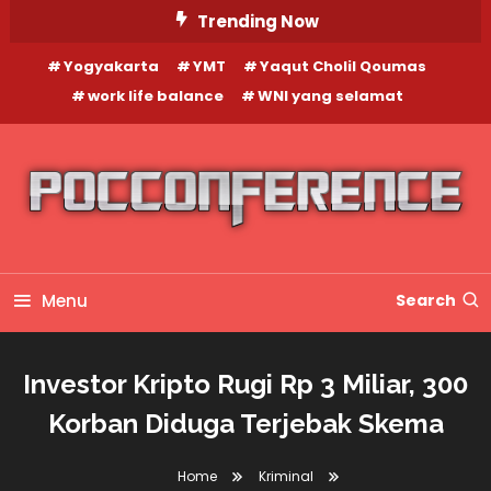
Skip
Trending Now
To
Yogyakarta
YMT
Yaqut Cholil Qoumas
Content
work life balance
WNI yang selamat
Menu
Search
Investor Kripto Rugi Rp 3 Miliar, 300
Korban Diduga Terjebak Skema
Home
Kriminal