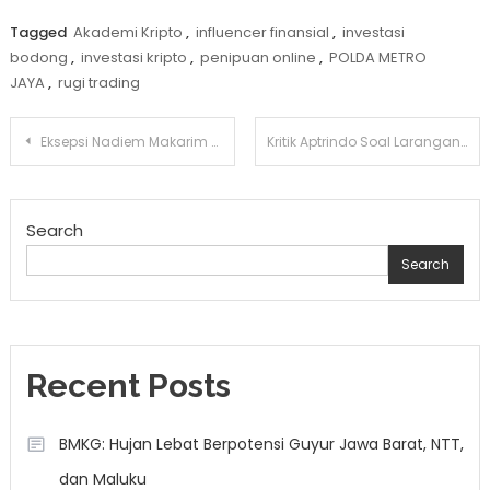
Tagged
Akademi Kripto
,
influencer finansial
,
investasi
bodong
,
investasi kripto
,
penipuan online
,
POLDA METRO
JAYA
,
rugi trading
Post
Eksepsi Nadiem Makarim Ditolak, Perkara Chromebook Lanjut ke Pembuktian
Kritik Aptrindo Soal Larangan Truk Sumbu 3 Nataru 2026
navigation
Search
Search
Recent Posts
BMKG: Hujan Lebat Berpotensi Guyur Jawa Barat, NTT,
dan Maluku