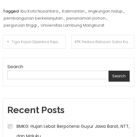
Tagged
Ibu Kota Nusantara
,
Kalimantan
,
lingkungan hidup
,
pembangunan berkelanjutan
,
penanaman pohon
,
perguruan tinggi
,
Universitas Lambung Mangkurat
Post
Tiga Kajari Diperiksa Kejagung Terkait Laporan Masyarakat
KPK Periksa Belasan Saksi Kasus Jual Beli Jabatan di Pati
navigation
Search
Search
Recent Posts
BMKG: Hujan Lebat Berpotensi Guyur Jawa Barat, NTT,
dan Maluku