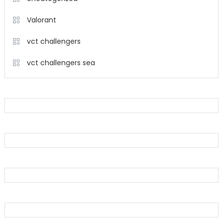
Valorant
vct challengers
vct challengers sea