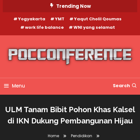
Skip
Trending Now
To
Yogyakarta
YMT
Yaqut Cholil Qoumas
Content
work life balance
WNI yang selamat
Menu
Search
ULM Tanam Bibit Pohon Khas Kalsel
di IKN Dukung Pembangunan Hijau
Home
Pendidikan