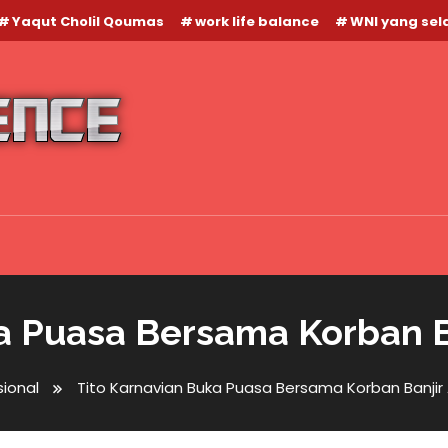
Yaqut Cholil Qoumas
work life balance
WNI yang se
ka Puasa Bersama Korban B
ional
Tito Karnavian Buka Puasa Bersama Korban Banji