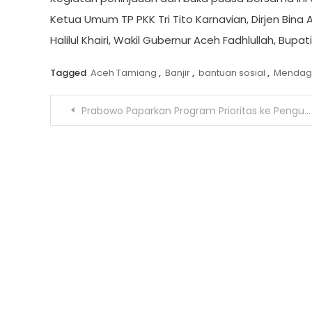
Ketua Umum TP PKK Tri Tito Karnavian, Dirjen Bina 
Halilul Khairi, Wakil Gubernur Aceh Fadhlullah, Bup
Tagged
Aceh Tamiang
,
Banjir
,
bantuan sosial
,
Mendag
Post
Prabowo Paparkan Program Prioritas ke Pengusaha AS
navigation