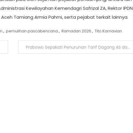
Administrasi Kewilayahan Kemendagri Safrizal ZA, Rektor IPDN
ati Aceh Tamiang Armia Pahmi, serta pejabat terkait lainnya.
ri
,
pemulihan pascabencana
,
Ramadan 2026
,
Tito Karnavian
Prabowo Sepakati Penurunan Tarif Dagang AS dalam Pertemuan dengan Trump