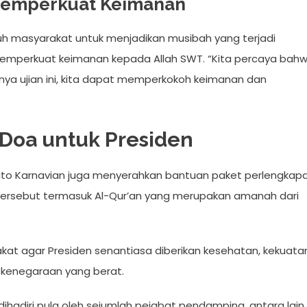
emperkuat Keimanan
uh masyarakat untuk menjadikan musibah yang terjadi
memperkuat keimanan kepada Allah SWT. “Kita percaya bah
anya ujian ini, kita dapat memperkokoh keimanan dan
Doa untuk Presiden
ito Karnavian juga menyerahkan bantuan paket perlengkap
ersebut termasuk Al-Qur’an yang merupakan amanah dari
akat agar Presiden senantiasa diberikan kesehatan, kekuata
kenegaraan yang berat.
ihadiri pula oleh sejumlah pejabat pendamping, antara lain