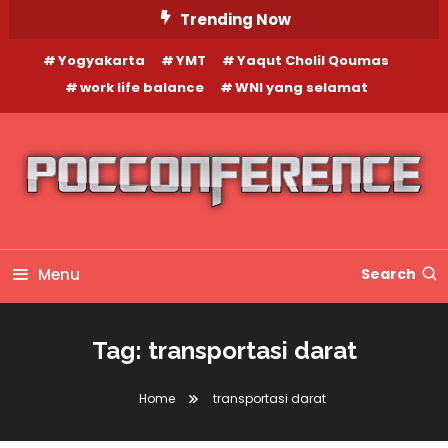
Skip
Trending Now
To
Yogyakarta
YMT
Yaqut Cholil Qoumas
Content
work life balance
WNI yang selamat
Menu
Search
Tag:
transportasi darat
Home
transportasi darat