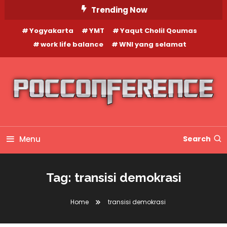
Skip
Trending Now
To
Yogyakarta
YMT
Yaqut Cholil Qoumas
Content
work life balance
WNI yang selamat
Menu
Search
Tag:
transisi demokrasi
Home
transisi demokrasi