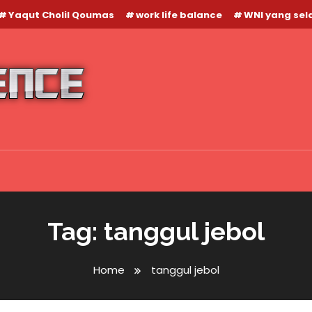
Yaqut Cholil Qoumas
work life balance
WNI yang se
Tag:
tanggul jebol
Home
tanggul jebol