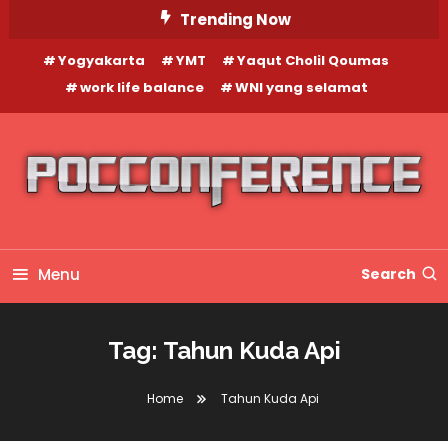
Skip
Trending Now
To
Yogyakarta
YMT
Yaqut Cholil Qoumas
Content
work life balance
WNI yang selamat
Menu
Search
Tag:
Tahun Kuda Api
Home
Tahun Kuda Api