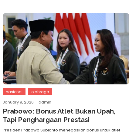
nasional
olahraga
January 9, 2026
admin
Prabowo: Bonus Atlet Bukan Upah,
Tapi Penghargaan Prestasi
Presiden Prabowo Subianto menegaskan bonus untuk atlet