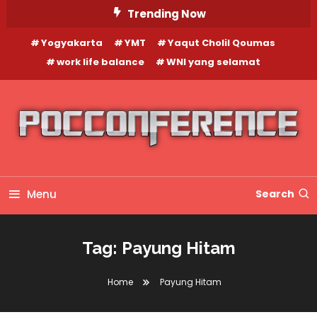
Skip
Trending Now
To
Yogyakarta
YMT
Yaqut Cholil Qoumas
Content
work life balance
WNI yang selamat
Menu
Search
Tag:
Payung Hitam
Home
Payung Hitam