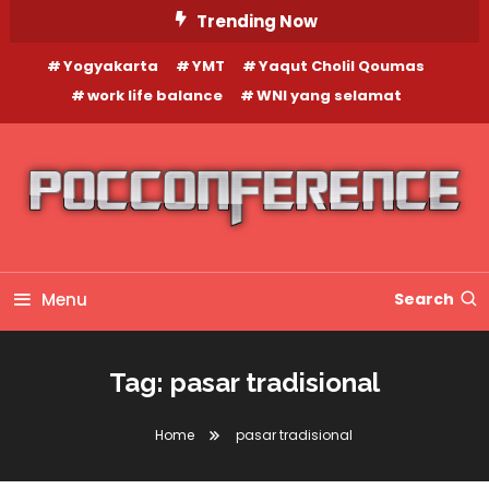
Skip
Trending Now
To
Yogyakarta
YMT
Yaqut Cholil Qoumas
Content
work life balance
WNI yang selamat
Menu
Search
Tag:
pasar tradisional
Home
pasar tradisional