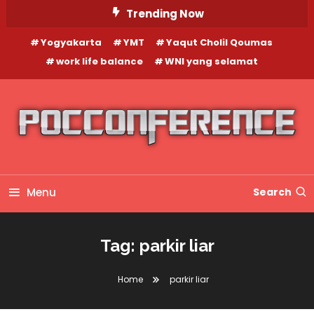
Skip
Trending Now
To
Yogyakarta
YMT
Yaqut Cholil Qoumas
Content
work life balance
WNI yang selamat
Menu
Search
Tag:
parkir liar
Home
parkir liar