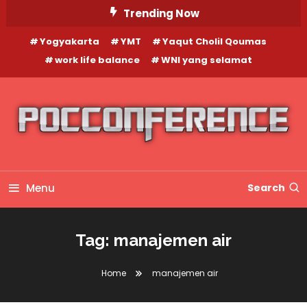
Skip
Trending Now
To
Yogyakarta
YMT
Yaqut Cholil Qoumas
Content
work life balance
WNI yang selamat
Menu
Search
Tag:
manajemen air
Home
manajemen air