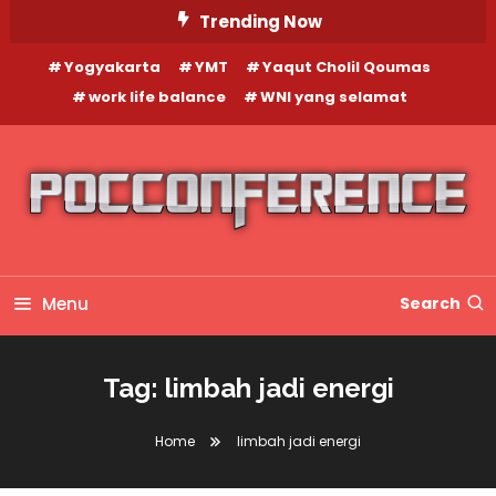
Skip
Trending Now
To
Yogyakarta
YMT
Yaqut Cholil Qoumas
Content
work life balance
WNI yang selamat
Menu
Search
Tag:
limbah jadi energi
Home
limbah jadi energi