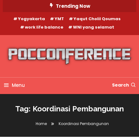
Skip
Trending Now
To
Yogyakarta
YMT
Yaqut Cholil Qoumas
Content
work life balance
WNI yang selamat
Menu
Search
Tag:
Koordinasi Pembangunan
Home
Koordinasi Pembangunan