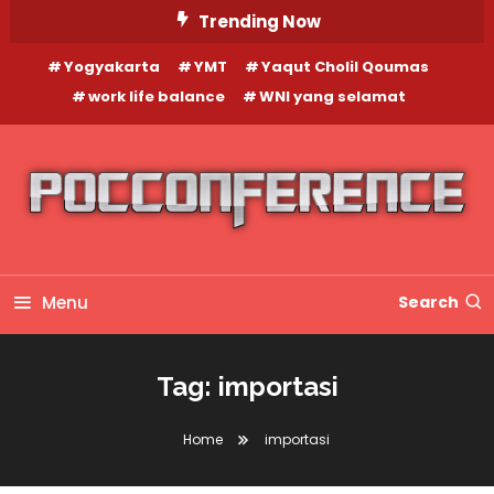
Skip
Trending Now
To
Yogyakarta
YMT
Yaqut Cholil Qoumas
Content
work life balance
WNI yang selamat
Menu
Search
Tag:
importasi
Home
importasi