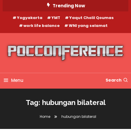
Skip
Trending Now
To
Yogyakarta
YMT
Yaqut Cholil Qoumas
Content
work life balance
WNI yang selamat
Menu
Search
Tag:
hubungan bilateral
Home
hubungan bilateral