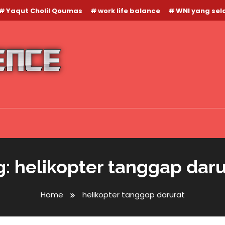
Yaqut Cholil Qoumas
work life balance
WNI yang se
g:
helikopter tanggap daru
Home
helikopter tanggap darurat