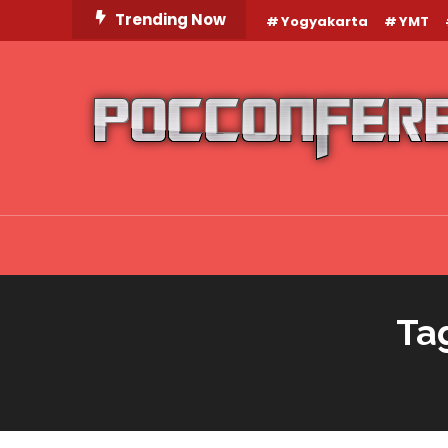
Skip
Trending Now
Yogyakarta
YMT
To
Content
Ta