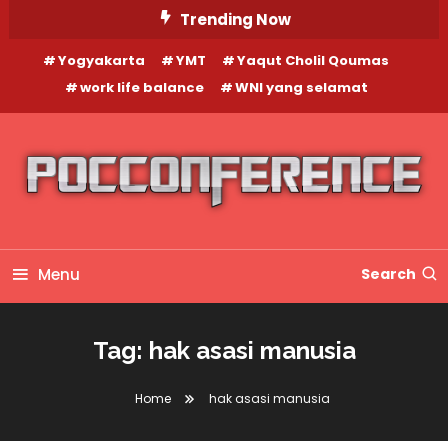
Skip
Trending Now
To
Yogyakarta
YMT
Yaqut Cholil Qoumas
Content
work life balance
WNI yang selamat
Menu
Search
Tag:
hak asasi manusia
Home
hak asasi manusia