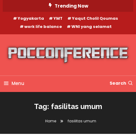
Skip
Trending Now
To
Yogyakarta
YMT
Yaqut Cholil Qoumas
Content
work life balance
WNI yang selamat
Menu
Search
Tag:
fasilitas umum
Home
fasilitas umum