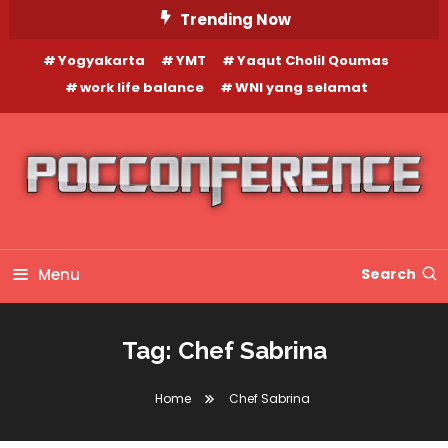
Skip
Trending Now
To
Yogyakarta
YMT
Yaqut Cholil Qoumas
Content
work life balance
WNI yang selamat
Menu
Search
Tag:
Chef Sabrina
Home
Chef Sabrina