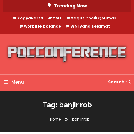
Skip
Trending Now
To
Yogyakarta
YMT
Yaqut Cholil Qoumas
Content
work life balance
WNI yang selamat
Menu
Search
Tag:
banjir rob
Home
banjir rob