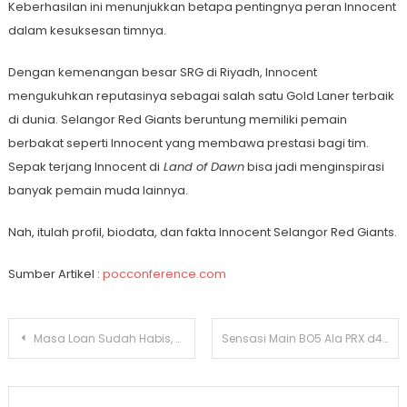
Keberhasilan ini menunjukkan betapa pentingnya peran Innocent
dalam kesuksesan timnya.
Dengan kemenangan besar SRG di Riyadh, Innocent
mengukuhkan reputasinya sebagai salah satu Gold Laner terbaik
di dunia. Selangor Red Giants beruntung memiliki pemain
berbakat seperti Innocent yang membawa prestasi bagi tim.
Sepak terjang Innocent di
Land of Dawn
bisa jadi menginspirasi
banyak pemain muda lainnya.
Nah, itulah profil, biodata, dan fakta Innocent Selangor Red Giants.
Sumber Artikel :
pocconference.com
Post
Masa Loan Sudah Habis, Reyy Berpisah dengan Geek Fam! Balik Dewa atau ke Tim Lain?
Sensasi Main BO5 Ala PRX d4v41, Butuh Skilset Beda!
navigation