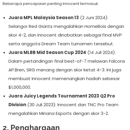
Beberapa pencapaian penting Innocent termasuk:
Juara MPL Malaysia Season 13
(2 Juni 2024):
Selangor Red Giants mengalahkan HomeBois dengan
skor 4-2, dan Innocent dinobatkan sebagai Final MVP
serta anggota Dream Team turnamen tersebut.
Juara MLBB Mid Season Cup 2024
(14 Juli 2024):
Dalam pertandingan final best-of-7 melawan Falcons
AP.Bren, SRG menang dengan skor ketat 4-3. Ini juga
membuat Innocent memenangkan hadiah sebesar
$1,000,000.
Juara Juicy Legends Tournament 2023 Q2 Pro
Division
(30 Juli 2023): Innocent dan TNC Pro Team
mengalahkan Minana Esports dengan skor 3-2.
2. Penghargaan