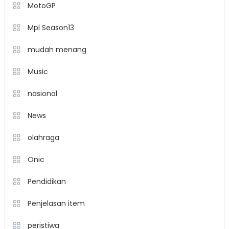
MotoGP
Mpl Season13
mudah menang
Music
nasional
News
olahraga
Onic
Pendidikan
Penjelasan item
peristiwa