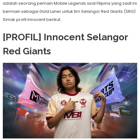
adalah seorang pemain Mobile Legends asal Filipina yang saat ini
bermain sebagai Gold Laner untuk tim Selangor Red Giants (SRG).
Simak profil Innocent berikut.
[PROFIL] Innocent Selangor
Red Giants