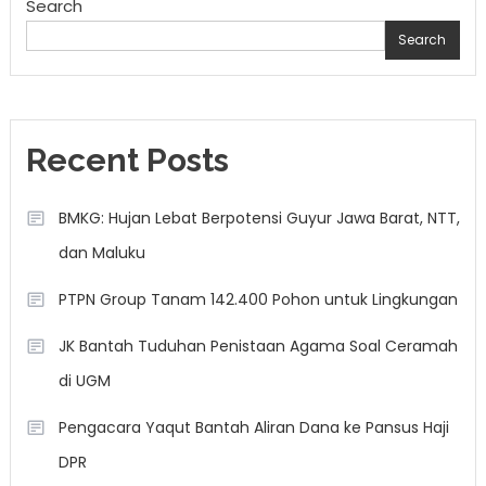
Search
Search
Recent Posts
BMKG: Hujan Lebat Berpotensi Guyur Jawa Barat, NTT,
dan Maluku
PTPN Group Tanam 142.400 Pohon untuk Lingkungan
JK Bantah Tuduhan Penistaan Agama Soal Ceramah
di UGM
Pengacara Yaqut Bantah Aliran Dana ke Pansus Haji
DPR