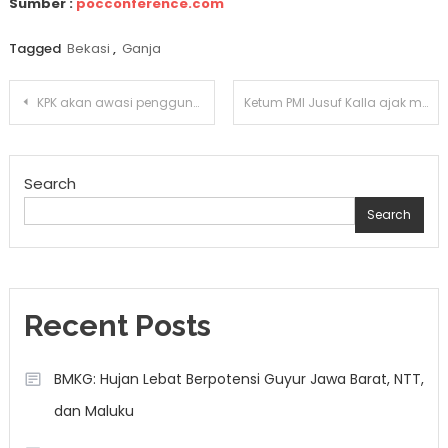
Sumber :
pocconference.com
Tagged
Bekasi
,
Ganja
Post
KPK akan awasi penggunaan anggaran pemerintah untuk bencana Sumatera
Ketum PMI Jusuf Kalla ajak masyarakat donorkan darah untuk kesehatan
navigation
Search
Search
Recent Posts
BMKG: Hujan Lebat Berpotensi Guyur Jawa Barat, NTT,
dan Maluku