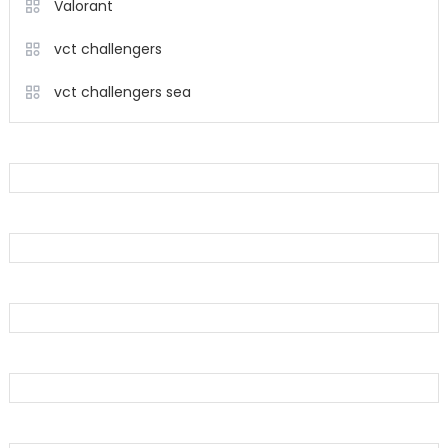
Valorant
vct challengers
vct challengers sea