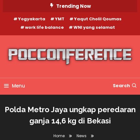
Skip
Trending Now
To
Yogyakarta
YMT
Yaqut Cholil Qoumas
Content
work life balance
WNI yang selamat
Menu
Search
Polda Metro Jaya ungkap peredaran
ganja 14,6 kg di Bekasi
Home
News